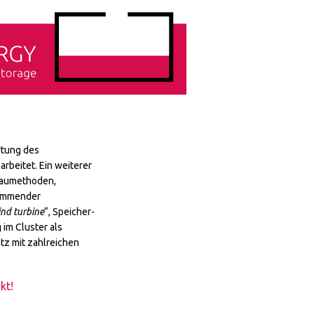
rtung des
arbeitet. Ein weiterer
 Baumethoden,
wimmender
ind turbine
“, Speicher-
im Cluster als
tz mit zahlreichen
kt!