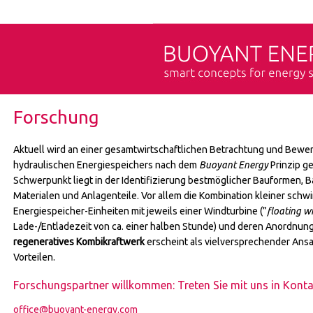
Forschung
Aktuell wird an einer gesamtwirtschaftlichen Betrachtung und Bewe
hydraulischen Energiespeichers nach dem
Buoyant Energy
Prinzip ge
Schwerpunkt liegt in der Identifizierung bestmöglicher Bauformen,
Materialen und Anlagenteile. Vor allem die Kombination kleiner sch
Energiespeicher-Einheiten mit jeweils einer Windturbine (”
floating w
Lade-/Entladezeit von ca. einer halben Stunde) und deren Anordnung 
regeneratives Kombikraftwerk
erscheint als vielversprechender Ansa
Vorteilen.
Forschungspartner willkommen: Treten Sie mit uns in Konta
office@buoyant-energy.com